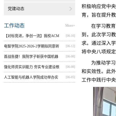
积极响应党中央
党建动态
育，旨在提升教
工作动态
在学习教育
More+
到，此次学习教
【对标竞进，争创一流】我校ACM
[06-16]
求。通过深入学
集训...
电智学院2025-2026-2学期拟同意转
[06-12]
将中央八项规定
出...
首战告捷！我院学子斩获中国机器
[06-08]
为推动学习
人...
强化师资实训能力 夯实专业建设根
[06-08]
和实效性。此外
基...
人工智能与机器人学院成功举办实
[06-05]
工作中践行中央
践...