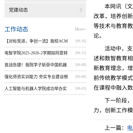
本网讯（文
党建动态
改革，培养创新
等技术与教育教
工作动态
More+
论。
【对标竞进，争创一流】我校ACM
[06-16]
活动中，支
集训...
电智学院2025-2026-2学期拟同意转
[06-12]
述和数智教育相
出...
首战告捷！我院学子斩获中国机器
[06-08]
新教育理念，增
人...
强化师资实训能力 夯实专业建设根
[06-08]
前传统教学模式
在课程中融入数
基...
人工智能与机器人学院成功举办实
[06-05]
下一阶段，
践...
力，创新工作模
上一篇：
电