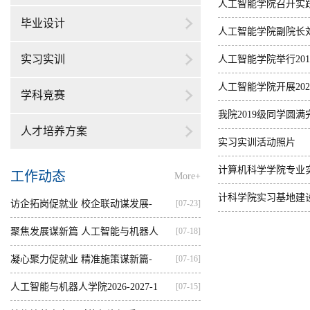
人工智能学院召开实
毕业设计
人工智能学院副院长
实习实训
人工智能学院举行20
人工智能学院开展20
学科竞赛
我院2019级同学圆
人才培养方案
实习实训活动照片
计算机科学学院专业
工作动态
More+
计科学院实习基地建
访企拓岗促就业 校企联动谋发展-
[07-23]
—...
聚焦发展谋新篇 人工智能与机器人
[07-18]
学...
凝心聚力促就业 精准施策谋新篇-
[07-16]
人...
人工智能与机器人学院2026-2027-1
[07-15]