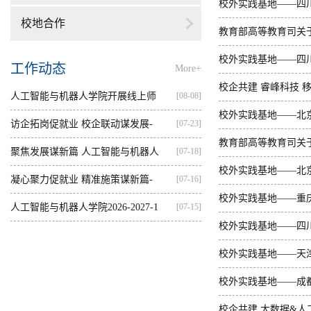
校外实践基地——四
校地合作
教育部高等教育司关于
单的函
校外实践基地——四
工作动态
More+
校企共建 睿峰科技 
人工智能与机器人学院开展线上师
[08-08]
校外实践基地——北
资培训
访企拓岗促就业 校企联动谋发展-
[07-23]
教育部高等教育司关于
—...
聚焦发展谋新篇 人工智能与机器人
[07-18]
单的函
校外实践基地——北
学...
凝心聚力促就业 精准施策谋新篇-
[07-16]
校外实践基地——重
人...
人工智能与机器人学院2026-2027-1
[07-15]
校外实践基地——四
学...
校外实践基地——天
校外实践基地——成
校企共建 大数据&人