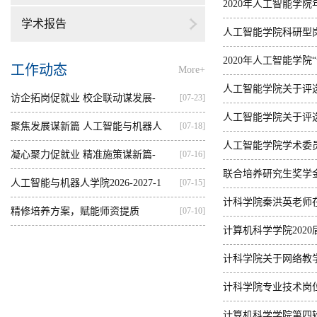
2020年人工智能学
学术报告
人工智能学院科研型
2020年人工智能学
工作动态
More+
人工智能学院关于评选
访企拓岗促就业 校企联动谋发展-
[07-23]
人工智能学院关于评选
—...
聚焦发展谋新篇 人工智能与机器人
[07-18]
人工智能学院学术委
学...
凝心聚力促就业 精准施策谋新篇-
[07-16]
联合培养研究生奖学
人...
人工智能与机器人学院2026-2027-1
[07-15]
计科学院秦洪英老师
学...
精修培养方案，赋能师资提质
[07-10]
计算机科学学院202
计科学院关于网络教
计科学院专业技术岗
计算机科学学院第四